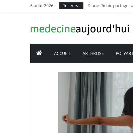
Passer
6 août 2026
Récents :
Diane Richir partage so
au
Pourquoi les médecins 
contenu
Comment éviter les rh
Medecine
Comment améliorer so
Polyarthrite rhumatoï
aujourd'hui
ACCUEIL
ARTHROSE
POLYAR