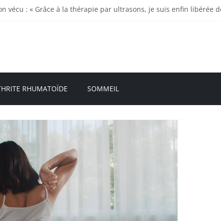
n vécu : « Grâce à la thérapie par ultrasons, je suis enfin libérée
sont enthousiastes à propos de la thérapie à domicile contre l’art
umatismes ? 7 mesures de prévention
n sommeil ?
de
THRITE RHUMATOÏDE
SOMMEIL